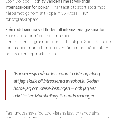
Eton College – et
n av världens mest välkända
internatskolor för pojkar
– har tagit ett stort steg mot
hållbarhet genom att köpa in 35 Kress RTK
n
robotgräsklippare.
Från roddbanorna vid floden till internatens gräsmattor
–
Etons stora område sköts nu med
centimeternoggrannhet och noll utsläpp. Sportfält sköts
fortfarande manuellt, men övergången har påbörjats –
och väcker uppmärksamhet.
“För sex–sju månader sedan trodde jag aldrig
att jag skulle bli intresserad av robotik. Sedan
hörde jag om Kress-lösningen — och jag var
såld.”—Lee Marshallsay, Grounds manager
Fastighetsansvarige Lee Marshallsay erkände sina