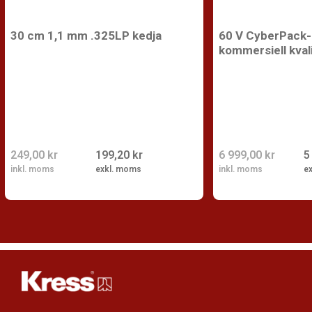
30 cm 1,1 mm .325LP kedja
60 V CyberPack-b
kommersiell kval
249,00 kr
199,20 kr
6 999,00 kr
5
inkl. moms
exkl. moms
inkl. moms
e