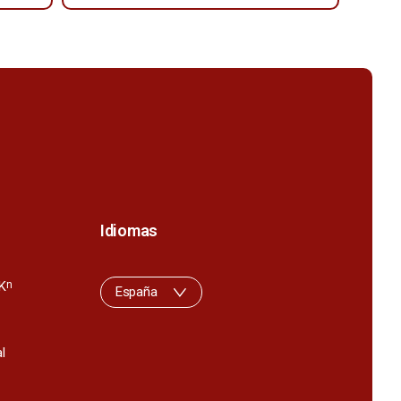
Idiomas
K
n
España
l