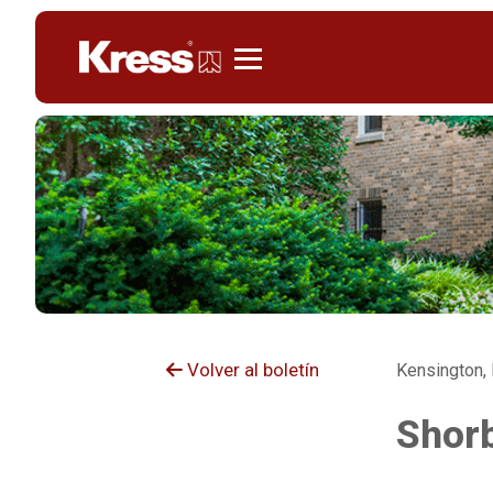
Kress
Volver al boletín
Kensington,
Shorb