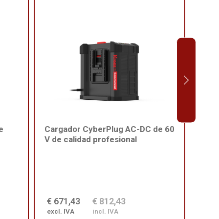
e
Cargador CyberPlug AC-DC de 60
Arné
V de calidad profesional
cali
€ 671,43
€ 812,43
€ 2
excl. IVA
incl. IVA
excl.