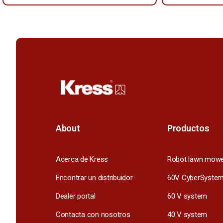
About
Productos
Acerca de Kress
Robot lawn mow
Encontrar un distribuidor
60V CyberSyste
Dealer portal
60 V system
Contacta con nosotros
40 V system