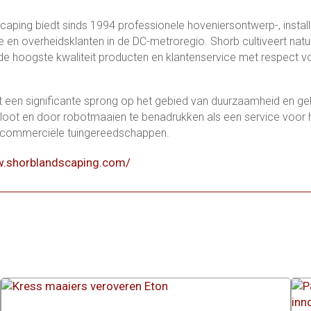
aping biedt sinds 1994 professionele hoveniersontwerp-, installa
en overheidsklanten in de DC-metroregio. Shorb cultiveert natu
de hoogste kwaliteit producten en klantenservice met respect vo
een significante sprong op het gebied van duurzaamheid en gel
vloot en door robotmaaien te benadrukken als een service voor h
commerciële tuingereedschappen.
w.shorblandscaping.com/