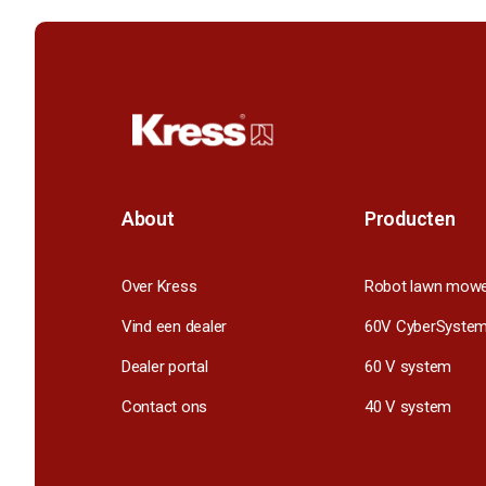
About
Producten
Over Kress
Robot lawn mow
Vind een dealer
60V CyberSyste
Dealer portal
60 V system
Contact ons
40 V system