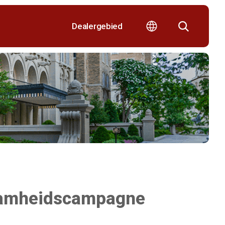
Dealergebied
aamheidscampagne