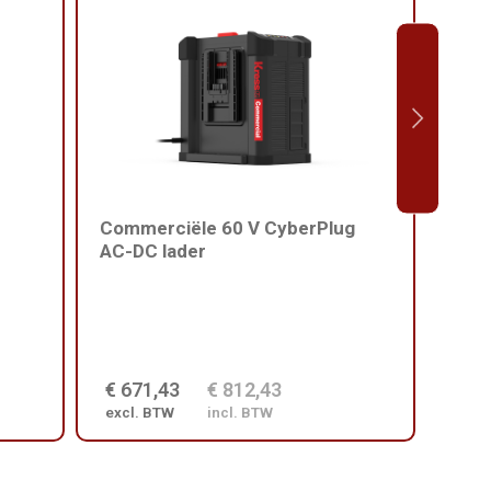
Commerciële 60 V CyberPlug
Harn
AC-DC lader
comm
€ 671,43
€ 812,43
€ 2
excl. BTW
incl. BTW
excl