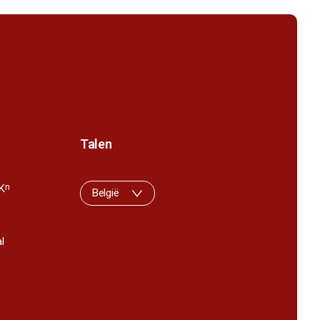
Talen
K
n
België
l