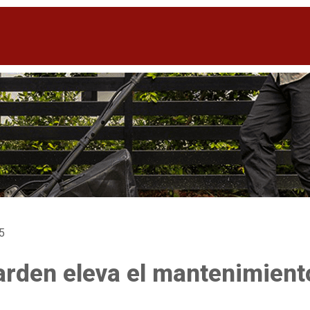
25
rden eleva el mantenimiento