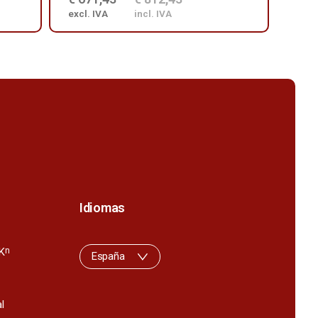
excl. IVA
incl. IVA
excl.
Idiomas
K
n
España
l