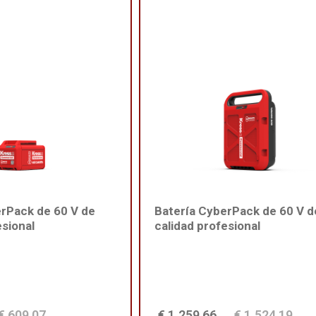
erPack de 60 V de
Batería CyberPack de 60 V d
esional
calidad profesional
€ 609,07
€ 1.259,66
€ 1.524,19