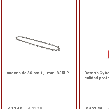
cadena de 30 cm 1,1 mm .325LP
Batería Cyb
calidad prof
€ 17,65
€ 21,35
€ 503,36