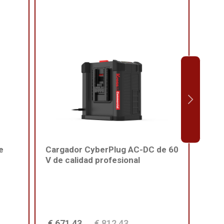
e
Cargador CyberPlug AC-DC de 60
Arné
V de calidad profesional
cali
€ 671,43
€ 812,43
€ 2