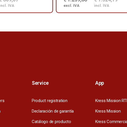
incl. IVA
excl. IVA
incl. IVA
Service
App
ers
Product registration
Kress Mission RT
m
Declaración de garantía
Kress Mission
Catálogo de producto
Kress Commercia