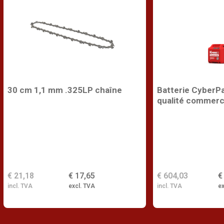
30 cm 1,1 mm .325LP chaîne
Batterie CyberP
qualité commerc
€ 21,18
€ 17,65
€ 604,03
€
incl. TVA
excl. TVA
incl. TVA
ex