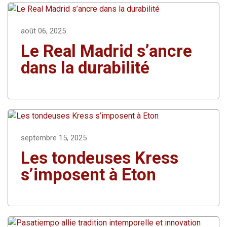
o
d
n
o
I
g
k
n
e
r
août 06, 2025
Le Real Madrid s’ancre
dans la durabilité
septembre 15, 2025
Les tondeuses Kress
s’imposent à Eton