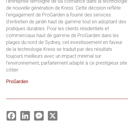
l’entreprise témoigne de sa confiance dans la technologie
de nouvelle génération de Kress. Cette décision reflète
l’engagement de ProGarden à fournir des services
d’entretien de jardin haut de gamme tout en adoptant des
pratiques durables. Pour les clients résidentiels et
commerciaux haut de gamme de ProGarden dans les
plages du nord de Sydney, cet investissement en faveur
de la technologie Kress se traduit par des résultats
toujours meilleurs avec un impact minimal sur
l’environnement, parfaitement adapté à ce prestigieux site
côtier.
ProGarden
F
L
M
X
a
i
e
c
n
s
e
k
s
b
e
e