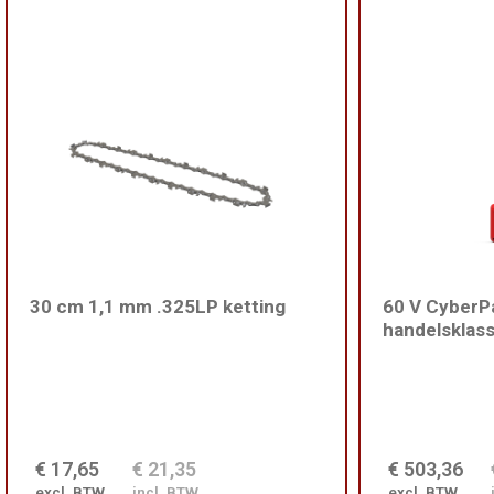
30 cm 1,1 mm .325LP ketting
60 V CyberPa
handelsklas
€ 17,65
€ 21,35
€ 503,36
excl. BTW
incl. BTW
excl. BTW