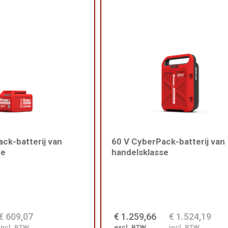
ck-batterij van
60 V CyberPack-batterij van
se
handelsklasse
€ 609,07
€ 1.259,66
€ 1.524,19
incl. BTW
excl. BTW
incl. BTW