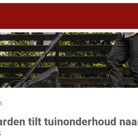
25
rden tilt tuinonderhoud naa
s