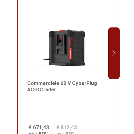
Commerciële 60 V CyberPlug
Harn
AC-DC lader
comm
€ 671,43
€ 812,43
€ 2
excl. BTW
incl. BTW
excl