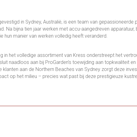
evestigd in Sydney, Australië, is een team van gepassioneerde 
d. Na bijna tien jaar werken met accu-aangedreven apparatuur,
e hun manier van werken volledig heeft veranderd.
ng in het volledige assortiment van Kress onderstreept het vert
luit naadloos aan bij ProGarden’s toewijding aan topkwaliteit en
 klanten aan de Northern Beaches van Sydney zorgt deze invest
act op het milieu – precies wat past bij deze prestigieuze kustr