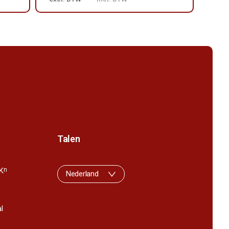
Talen
K
n
Nederland
l