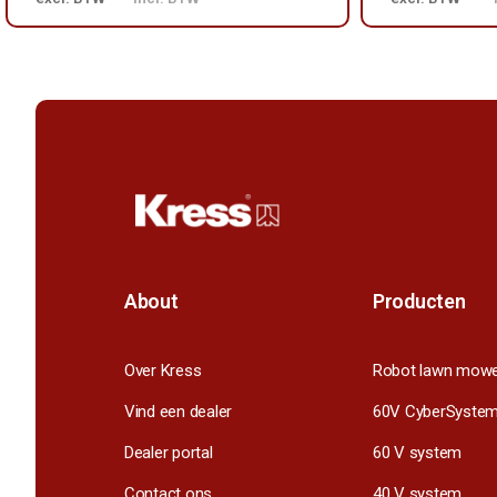
About
Producten
Over Kress
Robot lawn mow
Vind een dealer
60V CyberSyste
Dealer portal
60 V system
Contact ons
40 V system