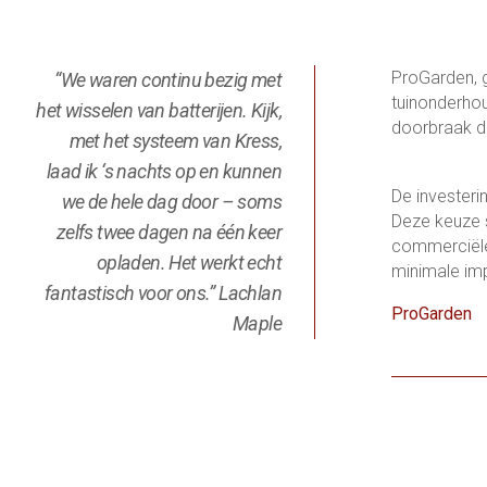
ProGarden, g
“We waren continu bezig met
tuinonderhou
het wisselen van batterijen. Kijk,
doorbraak di
met het systeem van Kress,
laad ik ‘s nachts op en kunnen
De investeri
we de hele dag door – soms
Deze keuze s
zelfs twee dagen na één keer
commerciële
opladen. Het werkt echt
minimale imp
fantastisch voor ons.” Lachlan
ProGarden
Maple