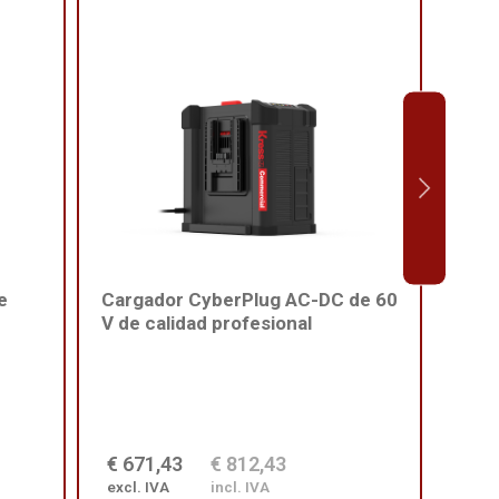
e
Cargador CyberPlug AC-DC de 60
Arné
V de calidad profesional
cali
€ 671,43
€ 812,43
€ 2
excl. IVA
incl. IVA
excl.