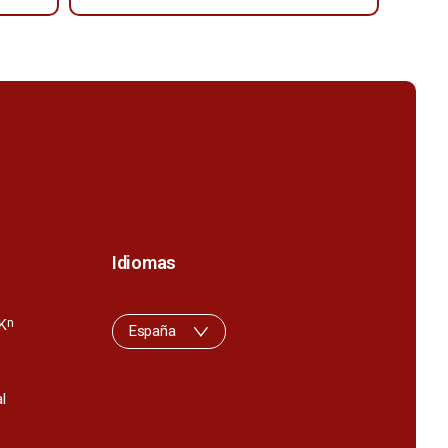
Idiomas
K
n
España
l