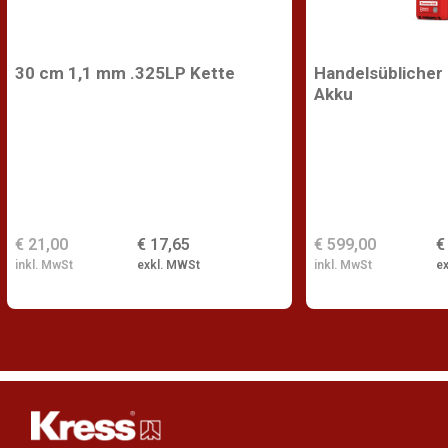
30 cm 1,1 mm .325LP Kette
Handelsüblicher
Akku
€ 21,00
€ 17,65
€ 599,00
€
inkl. MwSt
exkl. MWSt
inkl. MwSt
e