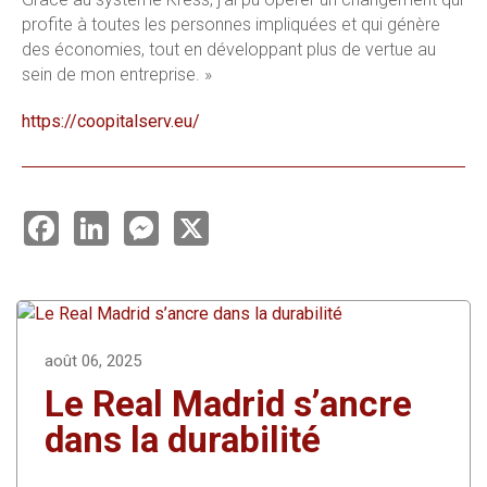
profite à toutes les personnes impliquées et qui génère
des économies, tout en développant plus de vertue au
sein de mon entreprise. »
https://coopitalserv.eu/
F
L
M
X
a
i
e
c
n
s
e
k
s
b
e
e
o
d
n
o
I
g
k
n
e
r
août 06, 2025
Le Real Madrid s’ancre
dans la durabilité