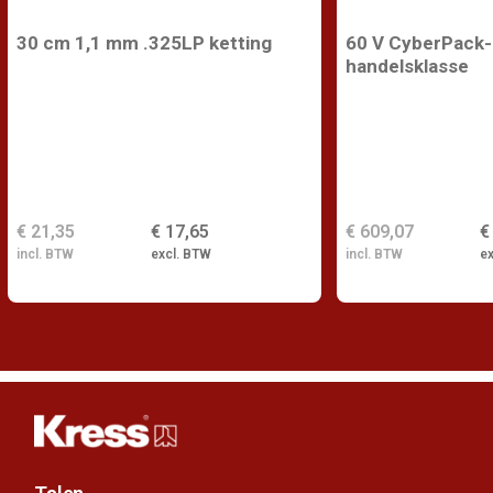
30 cm 1,1 mm .325LP ketting
60 V CyberPack-b
handelsklasse
€ 21,35
€ 17,65
€ 609,07
€
incl. BTW
excl. BTW
incl. BTW
e