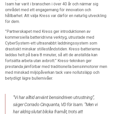
Isam har varit i branschen i över 40 år och närmar sig
området med ett engagemang för innovation och
hållbarhet. Att välja Kress var därför en naturlig utveckling
för dem.
”Partnerskapet med Kress ger introduktionen av
kommersiella batteridrivna verktyg, utrustade med
CyberSystem-ett ultrasnabbt laddningssystem som
drastiskt minskar stilleståndstiden. Kress-batterierna
laddas helt på bara 8 minuter, så att de anställda kan
fortsätta arbeta utan avbrott.” Kress-tekniken ger
prestanda jämförbar med traditionella bensinmotorer men
med minskad miljöpåverkan tack vare nollutsläpp och
betydligt lägre bullernivåer.
“Vi har alltid använt bensindriven utrustning”,
säger Corrado Cinquanta, VD för Isam. “Men vi
har aldrig slutat blicka framåt, trots att