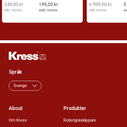
249,00 kr
199,20 kr
6 999,00 kr
5
inkl. moms
exkl. moms
inkl. moms
e
Språk
Sverige
About
Produkter
Om Kress
Robotgräsklippare