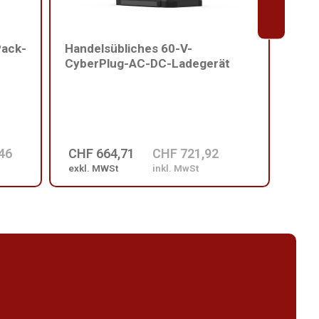
Pack-
Handelsübliches 60-V-
Hand
CyberPlug-AC-DC-Ladegerät
Batt
46
CHF 664,71
CHF 721,92
CHF
exkl. MWSt
inkl. MwSt
exkl