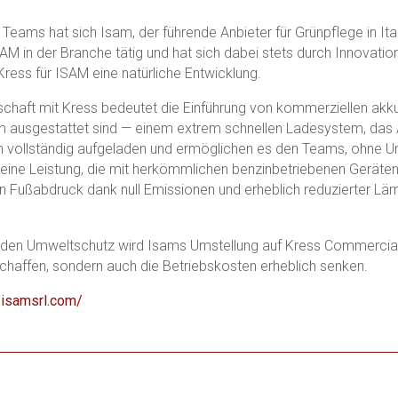
 Teams hat sich Isam, der führende Anbieter für Grünpflege in It
SAM in der Branche tätig und hat sich dabei stets durch Innovati
ress für ISAM eine natürliche Entwicklung.
schaft mit Kress bedeutet die Einführung von kommerziellen ak
ausgestattet sind — einem extrem schnellen Ladesystem, das Aus
n vollständig aufgeladen und ermöglichen es den Teams, ohne U
 eine Leistung, die mit herkömmlichen benzinbetriebenen Geräten 
 Fußabdruck dank null Emissionen und erheblich reduzierter Lä
f den Umweltschutz wird Isams Umstellung auf Kress Commercial 
schaffen, sondern auch die Betriebskosten erheblich senken.
.isamsrl.com/