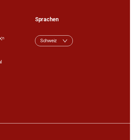
Sprachen
K
n
Schweiz
l