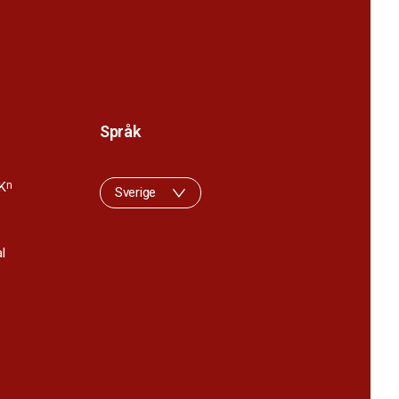
Språk
K
n
Sverige
l