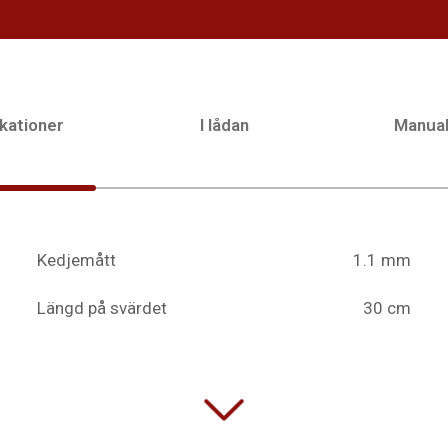
kationer
I lådan
Manua
Kedjemått
1.1 mm
Längd på svärdet
30 cm