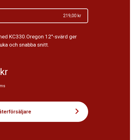
219,00 kr
med KC330.Oregon 12"-svärd ger
uka och snabba snitt.
kr
oms
återförsäljare