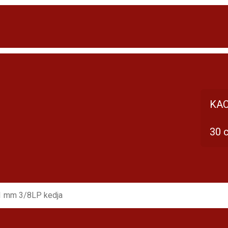
KAC
30 
1 mm 3/8LP kedja