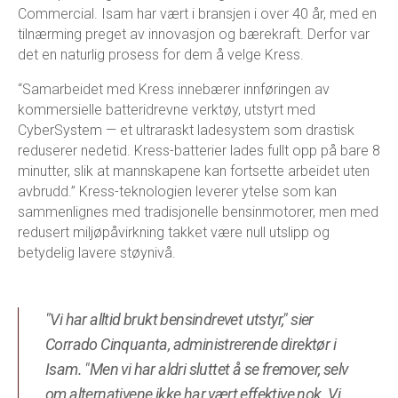
Commercial. Isam har vært i bransjen i over 40 år, med en
tilnærming preget av innovasjon og bærekraft. Derfor var
det en naturlig prosess for dem å velge Kress.
“Samarbeidet med Kress innebærer innføringen av
kommersielle batteridrevne verktøy, utstyrt med
CyberSystem — et ultraraskt ladesystem som drastisk
reduserer nedetid. Kress-batterier lades fullt opp på bare 8
minutter, slik at mannskapene kan fortsette arbeidet uten
avbrudd.” Kress-teknologien leverer ytelse som kan
sammenlignes med tradisjonelle bensinmotorer, men med
redusert miljøpåvirkning takket være null utslipp og
betydelig lavere støynivå.
"Vi har alltid brukt bensindrevet utstyr," sier
Corrado Cinquanta, administrerende direktør i
Isam. "Men vi har aldri sluttet å se fremover, selv
om alternativene ikke har vært effektive nok. Vi