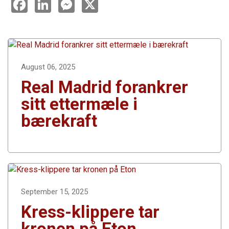
F
L
M
X
a
i
e
c
n
s
e
k
s
b
e
e
o
d
n
o
I
g
k
n
e
r
August 06, 2025
Real Madrid forankrer
sitt ettermæle i
bærekraft
September 15, 2025
Kress-klippere tar
kronen på Eton