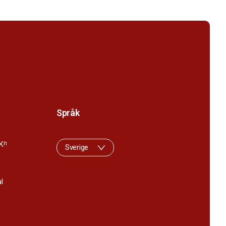
Språk
K
n
Sverige
l