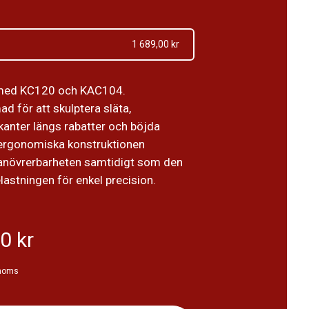
1 689,00 kr
med KC120 och KAC104.
d för att skulptera släta,
kanter längs rabatter och böjda
ergonomiska konstruktionen
anövrerbarheten samtidigt som den
lastningen för enkel precision.
0 kr
 moms