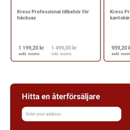
Kress Professional tillbehör för
Kress Pr
häcksax
kantskära
1 199,20 kr
1 499,00 kr
959,20 
exkl. moms
inkl. moms
exkl. mo
Hitta en återförsäljare