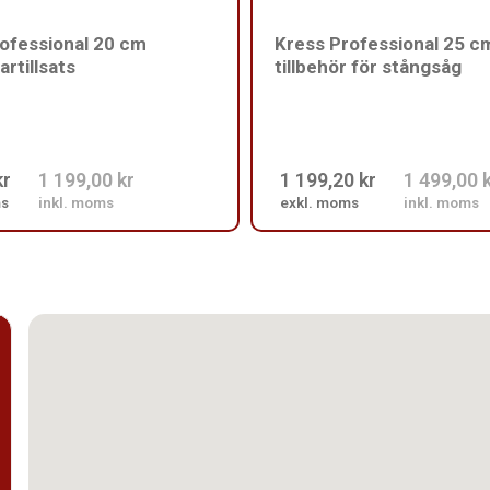
ofessional 20 cm
Kress Professional 25 c
rtillsats
tillbehör för stångsåg
kr
1 199,00 kr
1 199,20 kr
1 499,00 
ms
inkl. moms
exkl. moms
inkl. moms