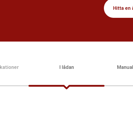
Hitta en 
kationer
I lådan
Manua