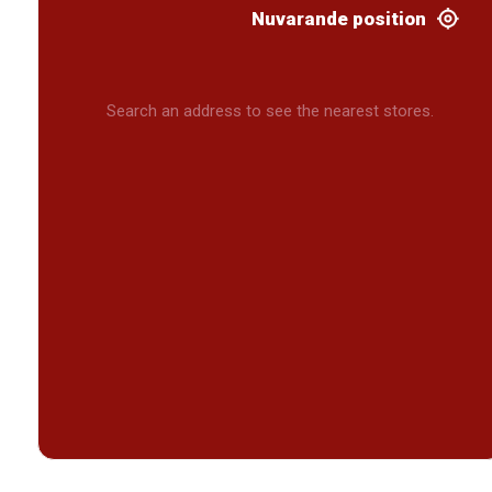
Nuvarande position
Search an address to see the nearest stores.