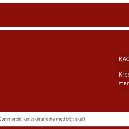
KAC
Kre
med
Commercial kantskärarfäste med böjt skaft