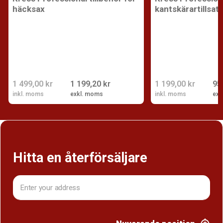
häcksax
kantskärartillsat
1 499,00 kr
1 199,20 kr
1 199,00 kr
95
inkl. moms
exkl. moms
inkl. moms
exk
Hitta en återförsäljare