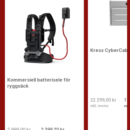
Kress CyberCabi
Kommersiell batterisele för
ryggsäck
22 299,00 kr
17
inkl. moms
exk
2 999,00 kr
2 399,20 kr