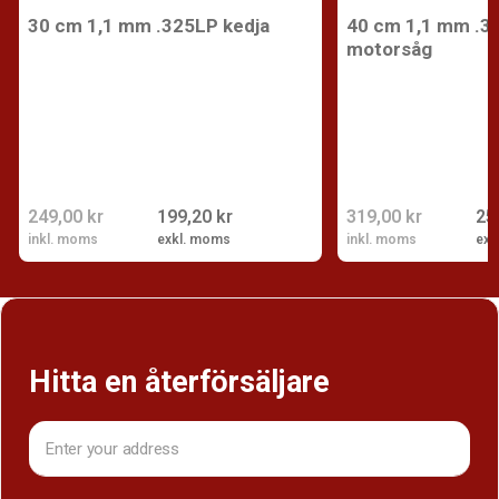
30 cm 1,1 mm .325LP kedja
40 cm 1,1 mm .32
motorsåg
249,00 kr
199,20 kr
319,00 kr
25
inkl. moms
exkl. moms
inkl. moms
exk
Hitta en återförsäljare