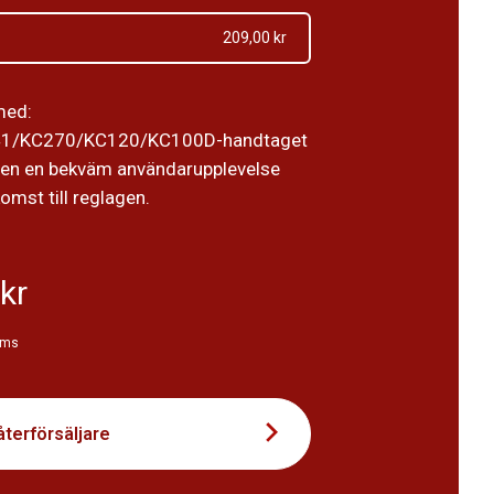
209,00 kr
med:
1/KC270/KC120/KC100D-handtaget
ren en bekväm användarupplevelse
omst till reglagen.
kr
oms
återförsäljare