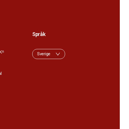
Språk
K
n
Sverige
l