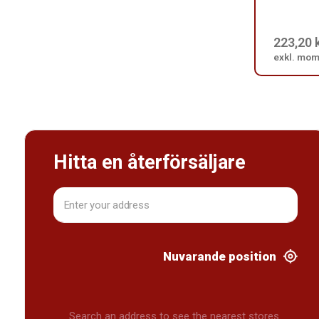
223,20 
exkl. mo
Hitta en återförsäljare
Nuvarande position
Search an address to see the nearest stores.