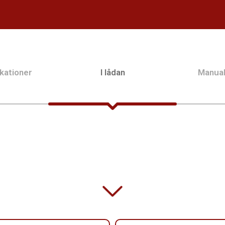
kationer
I lådan
Manua