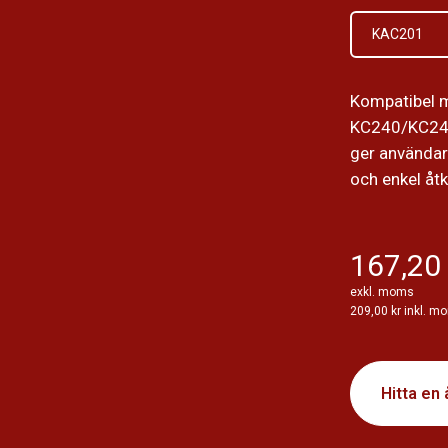
KAC201
Kompatibel 
KC240/KC24
ger använda
och enkel åtk
167,20 
exkl. moms
209,00 kr inkl. m
Hitta en 