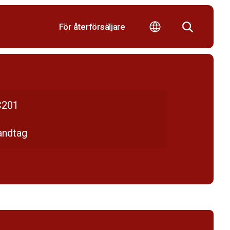
För återförsäljare
201
andtag