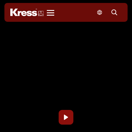
Kress
P
L