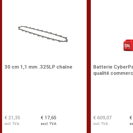
30 cm 1,1 mm .325LP chaîne
Batterie CyberP
qualité commerc
€ 21,35
€ 17,65
€ 609,07
€
incl. TVA
excl. TVA
incl. TVA
ex