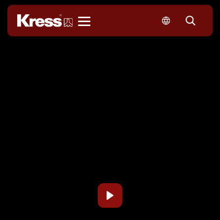
Kress
P
L