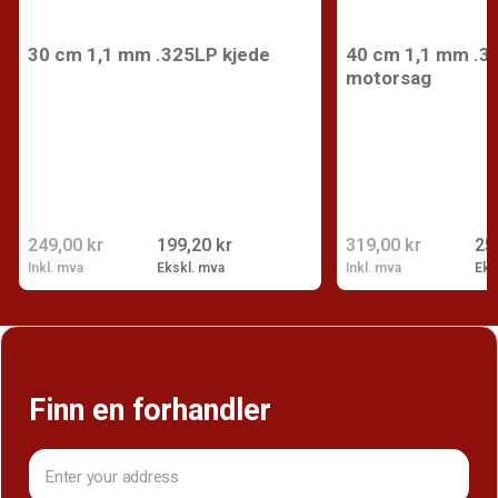
30 cm 1,1 mm .325LP kjede
40 cm 1,1 mm .32
motorsag
249,00 kr
199,20 kr
319,00 kr
25
Inkl. mva
Ekskl. mva
Inkl. mva
Eks
Finn en forhandler