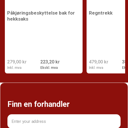
Påkjøringsbeskyttelse bak for
Regntrekk
hekksaks
279,00 kr
223,20 kr
479,00 kr
38
Inkl. mva
Ekskl. mva
Inkl. mva
Eks
Finn en forhandler