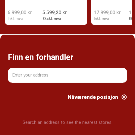
6 999,00 kr
5 599,20 kr
17 999,00 kr
14
Inkl. mva
Ekskl. mva
Inkl. mva
Eks
Finn en forhandler
Nåværende posisjon
Search an address to see the nearest stores.