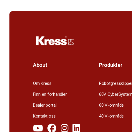
About
Produkter
Om Kress
Robotgressklippe
Finn en forhandler
60V CyberSyste
Dealer portal
60 V-område
Kontakt oss
40 V-område