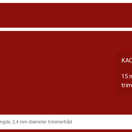
KAC
15 
tri
ngde, 2,4 mm diameter trimmertråd