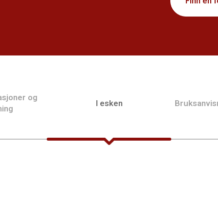
Finn en 
asjoner og
I esken
Bruksanvis
ning