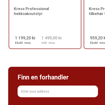
Kress Professional
Kress Pr
hekksaksutstyr
tilbehør 
1 199,20 kr
1 499,00 kr
959,20 
Ekskl. mva
Inkl. mva
Ekskl. mv
Finn en forhandler