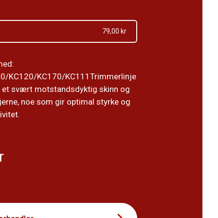
79,00 kr
med:
0/KC120/KC170/KC111Trimmerlinje
 et svært motstandsdyktig skinn og
kjerne, noe som gir optimal styrke og
vitet.
r