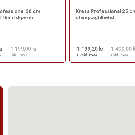
ofessional 20 cm
Kress Professional 25 c
til kantskjærer
stangsagtilbehør
kr
1 199,00 kr
1 199,20 kr
1 499,00 
a
Inkl. mva
Ekskl. mva
Inkl. mva