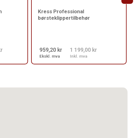
m
Kress Professional
børsteklippertilbehør
kr
959,20 kr
1 199,00 kr
Ekskl. mva
Inkl. mva