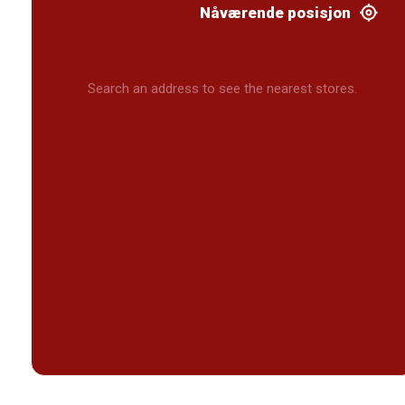
Nåværende posisjon
Search an address to see the nearest stores.