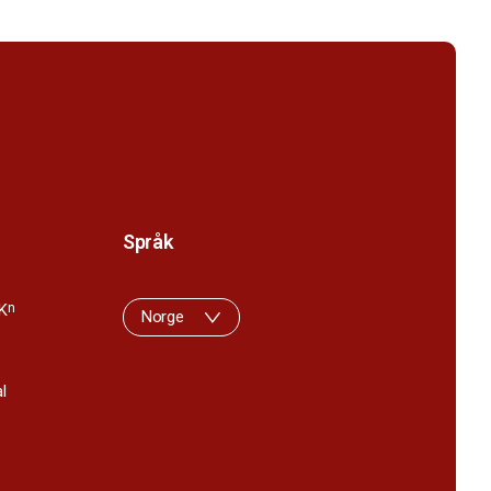
Språk
K
n
Norge
l