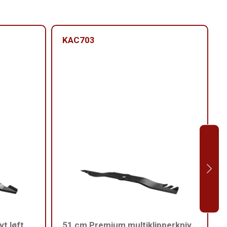
KAC703
t løft
51 cm Premium multiklipperkniv