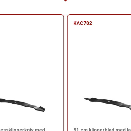
KAC702
essklipperkniv med
51 cm klipperblad med lav