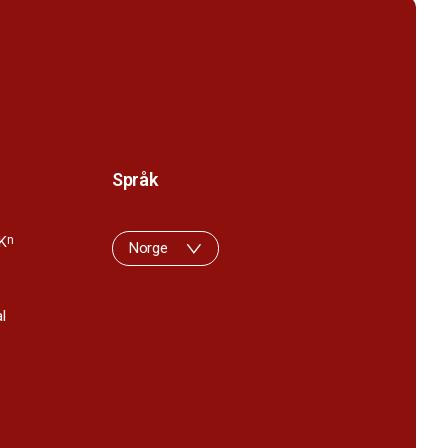
Språk
K
n
Norge
l