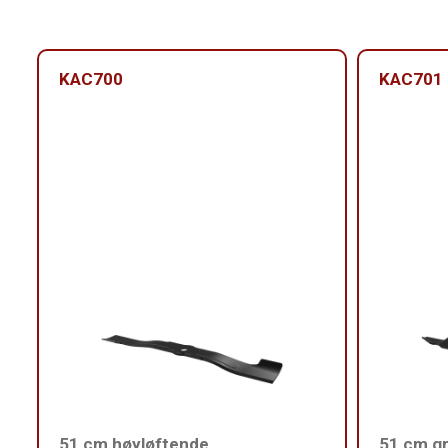
KAC700
KAC701
51 cm høyløftende
51 cm gr