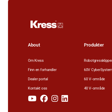
About
Produkter
Om Kress
Robotgressklippe
Finn en forhandler
60V CyberSyste
Dealer portal
60 V-område
Kontakt oss
40 V-område