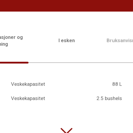
asjoner og
I esken
Bruksanvis
ning
Veskekapasitet
88 L
Veskekapasitet
2.5 bushels