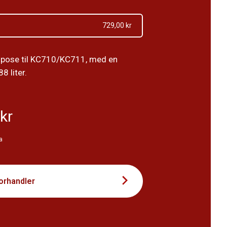
729,00 kr
pose til KC710/KC711, med en
8 liter.
kr
a
forhandler