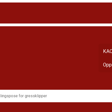
KAC
Opp
ingspose for gressklipper