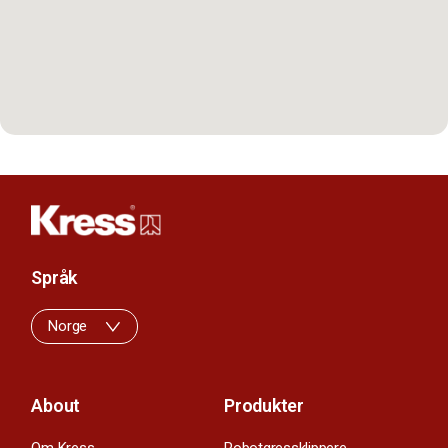
Språk
Norge
About
Produkter
Om Kress
Robotgressklippere