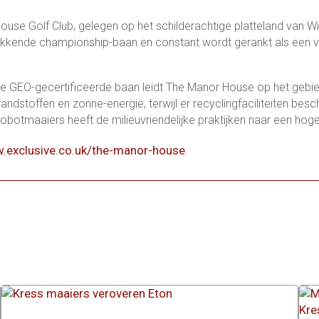
use Golf Club, gelegen op het schilderachtige platteland van W
wekkende championship-baan en constant wordt gerankt als een 
se GEO-gecertificeerde baan leidt The Manor House op het gebie
ndstoffen en zonne-energie, terwijl er recyclingfaciliteiten be
obotmaaiers heeft de milieuvriendelijke praktijken naar een hoger
w.exclusive.co.uk/the-manor-house