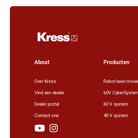
About
Producten
Over Kress
Robot lawn mow
Vind een dealer
60V CyberSyste
Dealer portal
60 V system
Contact ons
40 V system