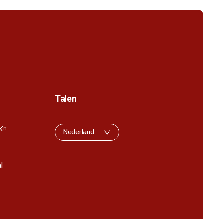
Talen
K
n
Nederland
l