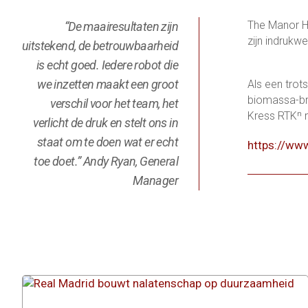
The Manor Ho
“De maairesultaten zijn
zijn indruk
uitstekend, de betrouwbaarheid
is echt goed. Iedere robot die
we inzetten maakt een groot
Als een trot
biomassa-bra
verschil voor het team, het
Kress RTKⁿ r
verlicht de druk en stelt ons in
staat om te doen wat er echt
https://ww
toe doet.” Andy Ryan, General
Manager