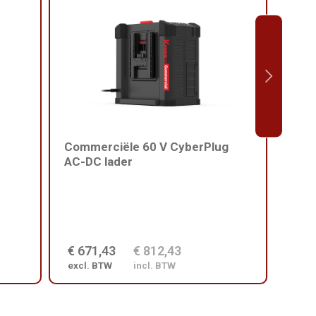
Commerciële 60 V CyberPlug
Harn
AC-DC lader
comm
€ 671,43
€ 812,43
€ 2
excl. BTW
incl. BTW
excl