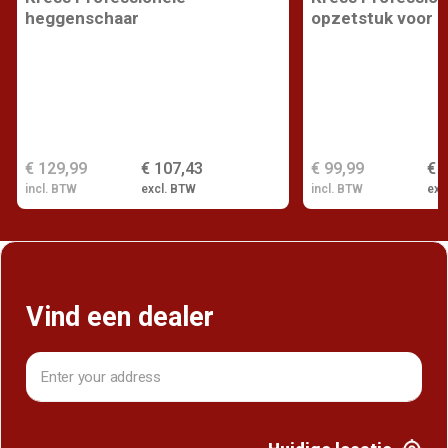
heggenschaar
opzetstuk voor k
€ 129,99
€ 107,43
€ 99,99
€ 
incl. BTW
excl. BTW
incl. BTW
exc
Vind een dealer