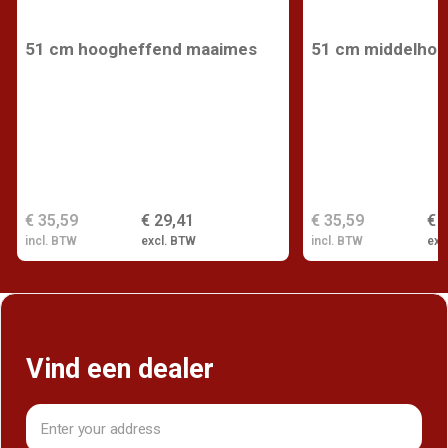
51 cm hoogheffend maaimes
51 cm middelho
€ 35,59
€ 29,41
€ 35,59
€ 
incl. BTW
excl. BTW
incl. BTW
exc
Vind een dealer