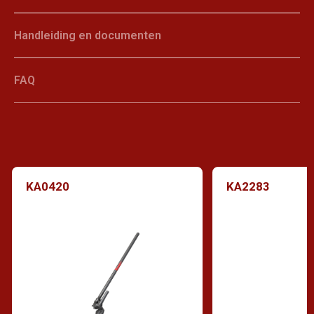
Handleiding en documenten
FAQ
KA0420
KA2283