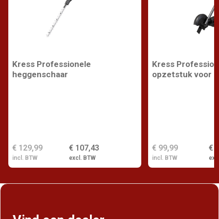
Kress Professionele
Kress Profession
heggenschaar
opzetstuk voor k
€ 129,99
€ 107,43
€ 99,99
€ 
incl. BTW
excl. BTW
incl. BTW
exc