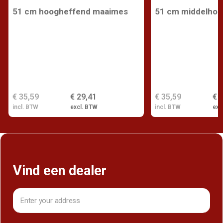
51 cm hoogheffend maaimes
51 cm middelho
€ 35,59
€ 29,41
€ 35,59
€ 
incl. BTW
excl. BTW
incl. BTW
exc
Vind een dealer