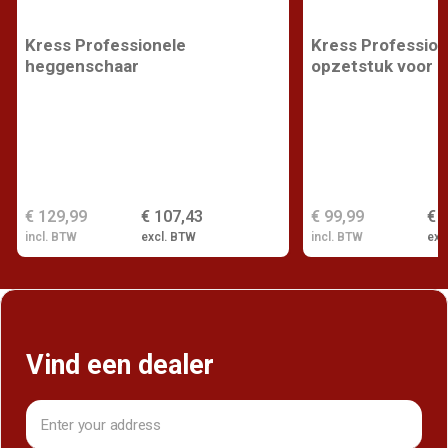
Kress Professionele
Kress Profession
heggenschaar
opzetstuk voor k
€ 129,99
€ 107,43
€ 99,99
€ 
incl. BTW
excl. BTW
incl. BTW
exc
Vind een dealer