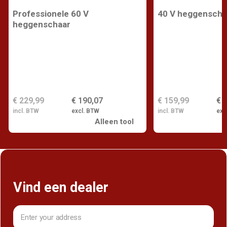
Professionele 60 V
40 V heggenscha
heggenschaar
€ 229,99
€ 190,07
€ 159,99
€ 
incl. BTW
excl. BTW
incl. BTW
exc
Alleen tool
Vind een dealer