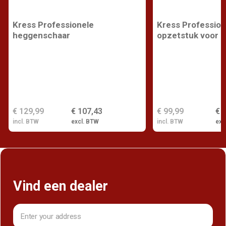
Kress Professionele
Kress Profession
heggenschaar
opzetstuk voor k
€ 129,99
€ 107,43
€ 99,99
€ 
incl. BTW
excl. BTW
incl. BTW
exc
Vind een dealer