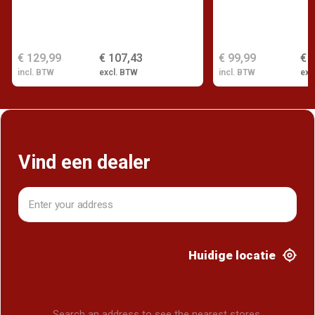
€ 129,99
€ 107,43
€ 99,99
€ 
incl. BTW
excl. BTW
incl. BTW
exc
Vind een dealer
Huidige locatie
Search an address to see the nearest stores.