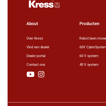
About
Producten
Over Kress
Robot lawn mow
Vind een dealer
60V CyberSyste
Dealer portal
60 V system
Contact ons
40 V system