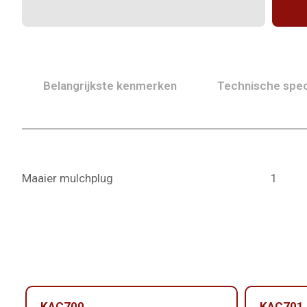
Belangrijkste kenmerken
Technische spec
Maaier mulchplug
1
KAC700
KAC701