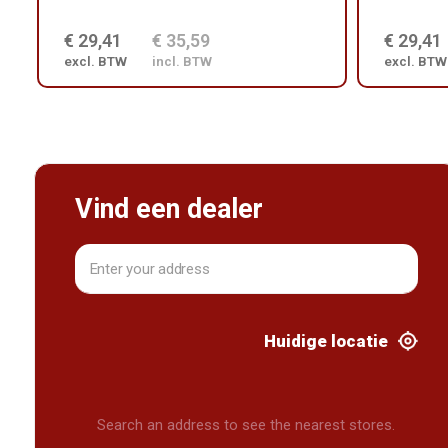
€ 29,41
€ 35,59
€ 29,41
excl. BTW
incl. BTW
excl. BTW
Vind een dealer
Huidige locatie
Search an address to see the nearest stores.