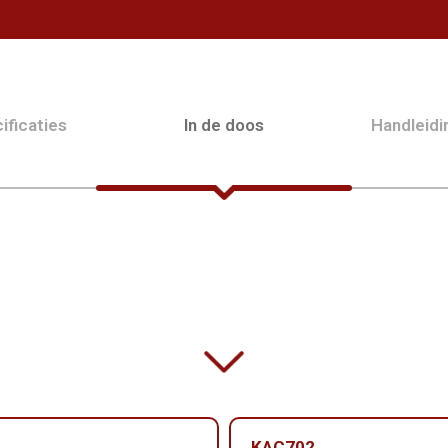
ificaties
In de doos
Handleid
KAC702