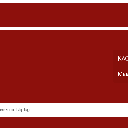
KAC
Maa
aier mulchplug