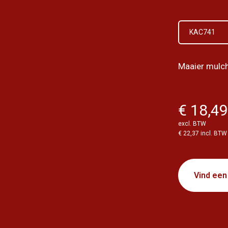
KAC741
Maaier mulc
€ 18,4
excl. BTW
€ 22,37 incl. BTW
Vind een