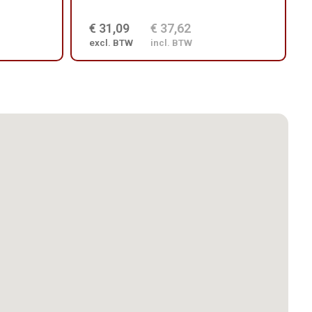
€ 31,09
€ 37,62
excl. BTW
incl. BTW