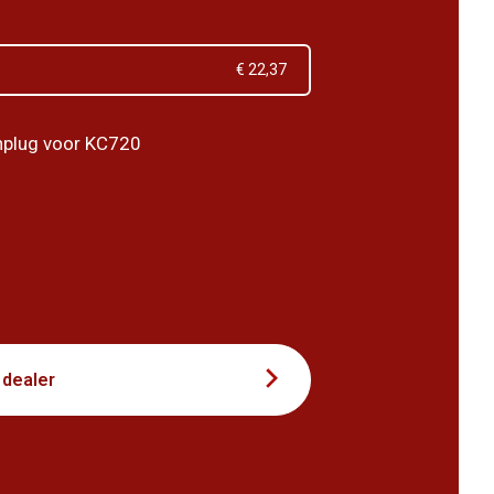
€ 22,37
hplug voor KC720
9
 dealer