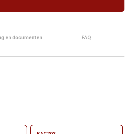
ing en documenten
FAQ
KAC703