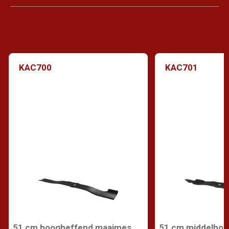
KAC700
KAC701
51 cm hoogheffend maaimes
51 cm middelho