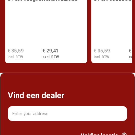
€ 35,59
€ 29,41
€ 35,59
€ 
incl. BTW
excl. BTW
incl. BTW
exc
Vind een dealer