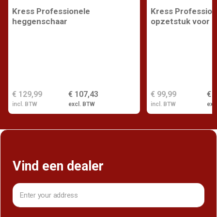
Kress Professionele
Kress Profession
heggenschaar
opzetstuk voor k
€ 129,99
€ 107,43
€ 99,99
€ 
incl. BTW
excl. BTW
incl. BTW
exc
Vind een dealer