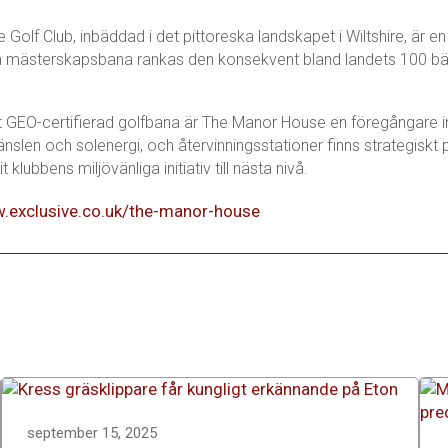
Golf Club, inbäddad i det pittoreska landskapet i Wiltshire, är en
a mästerskapsbana rankas den konsekvent bland landets 100 bä
 GEO-certifierad golfbana är The Manor House en föregångare in
slen och solenergi, och återvinningsstationer finns strategisk
 klubbens miljövänliga initiativ till nästa nivå.
w.exclusive.co.uk/the-manor-house
september 15, 2025