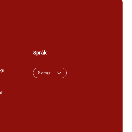
Språk
K
n
Sverige
l