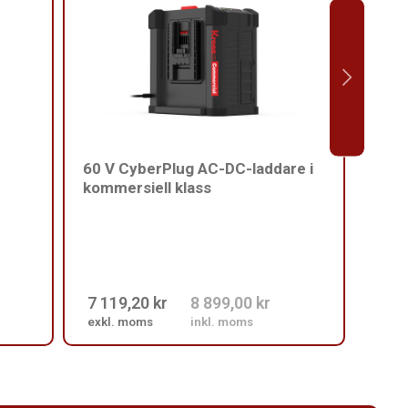
60 V CyberPlug AC-DC-laddare i
Komm
kommersiell klass
rygg
7 119,20 kr
8 899,00 kr
2 39
exkl. moms
inkl. moms
exkl