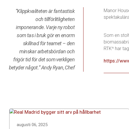
Manor House 
“Klippkvaliteten är fantastisk
spektakulär
och tillförlitligheten
imponerande. Varje ny robot
som tas i bruk gör en enorm
Som en stolt
biomassabrän
skillnad för teamet – den
RTKⁿ har tagit
minskar arbetsbördan och
frigör tid för det som verkligen
https://ww
betyder något.” Andy Ryan, Chef
augusti 06, 2025