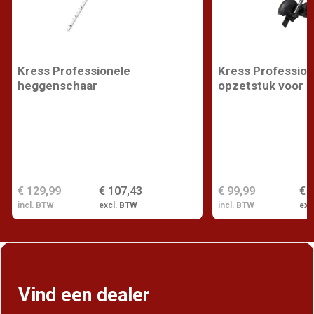
Kress Professionele
Kress Profession
heggenschaar
opzetstuk voor k
€ 129,99
€ 107,43
€ 99,99
€ 
incl. BTW
excl. BTW
incl. BTW
exc
Vind een dealer