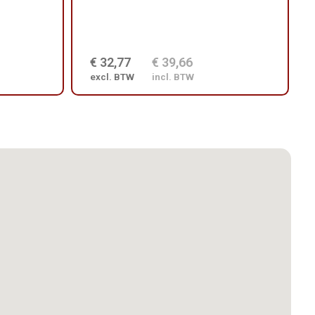
€ 32,77
€ 39,66
excl. BTW
incl. BTW