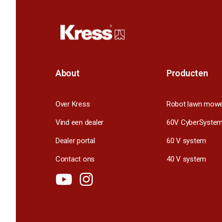
About
Producten
Over Kress
Robot lawn mow
Vind een dealer
60V CyberSyste
Dealer portal
60 V system
Contact ons
40 V system