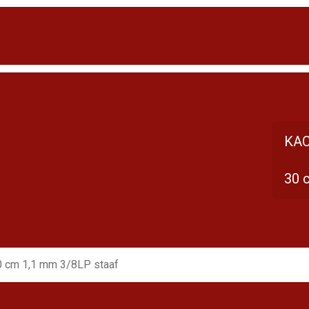
KAC
30 
0 cm 1,1 mm 3/8LP staaf