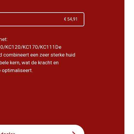
€ 54,91
met:
0/KC120/KC170/KC111De
 combineert een zeer sterke huid
bele kern, wat de kracht en
e optimaliseert.
8