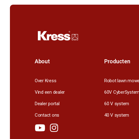
About
Producten
Over Kress
Robot lawn mow
Vind een dealer
60V CyberSyste
Dealer portal
60 V system
Contact ons
40 V system