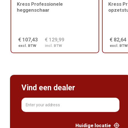
Kress Professionele
Kress Pr
heggenschaar
opzetstu
€ 107,43
€ 129,99
€ 82,64
excl. BTW
incl. BTW
excl. BTW
Vind een dealer
Huidige locatie