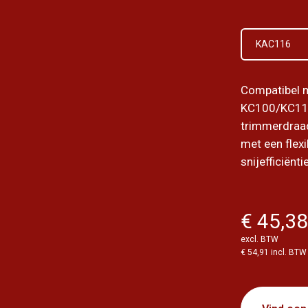
KAC116
Compatibel 
KC100/KC11
trimmerdraad
met een flexi
snijefficiënti
€ 45,3
excl. BTW
€ 54,91 incl. BTW