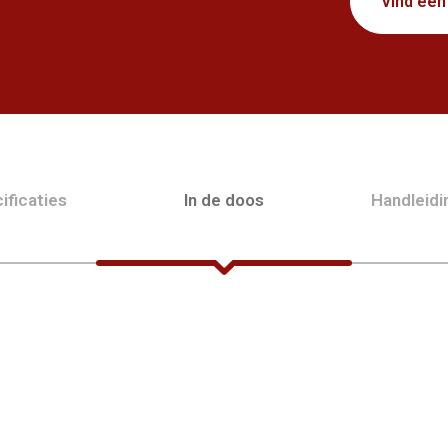
Vind een
ificaties
In de doos
Handleid