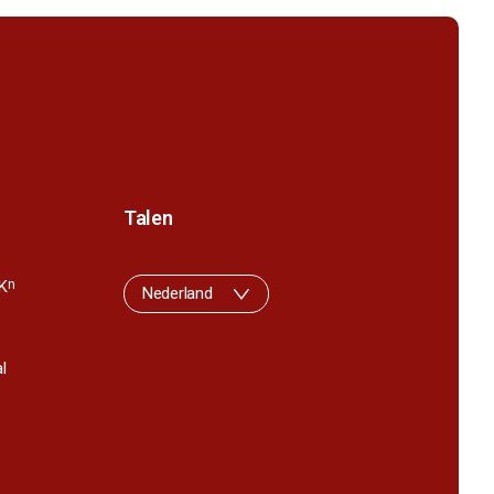
Talen
K
n
Nederland
l