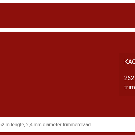
KAC
262
tri
62 m lengte, 2,4 mm diameter trimmerdraad