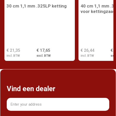
30 cm 1,1 mm .325LP ketting
40 cm 1,1 mm .3
voor kettingzaag
€ 21,35
€ 17,65
€ 26,44
€ 
incl. BTW
excl. BTW
incl. BTW
exc
Vind een dealer