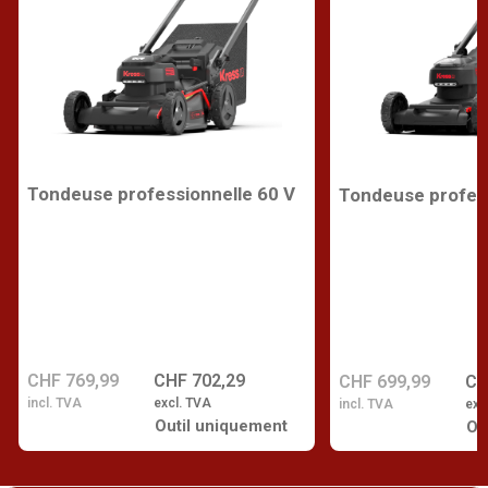
Tondeuse professionnelle 60 V
Tondeuse profess
CHF 769,99
CHF 702,29
CHF 699,99
CH
incl. TVA
excl. TVA
incl. TVA
exc
Outil uniquement
Ou