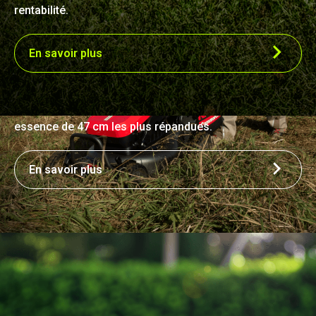
rentabilité.
La puissance n'est rien sans le couple
En savoir plus
La Kress KC720 établit une nouvelle norme en matière
d'efficacité de tonte en fournissant un couple
nettement plus élevé que les autres modèles alimentés
par batterie, surpassant même les tondeuses à
essence de 47 cm les plus répandues.
En savoir plus