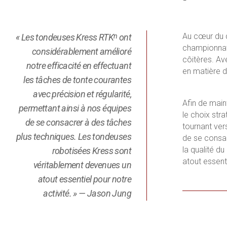
Au cœur du q
« Les tondeuses Kress RTK
ont
n
championnat 
considérablement amélioré
côitères. Av
notre efficacité en effectuant
en matière d
les tâches de tonte courantes
avec précision et régularité,
Afin de main
permettant ainsi à nos équipes
le choix str
de se consacrer à des tâches
tournant ver
plus techniques. Les tondeuses
de se consac
la qualité du
robotisées Kress sont
atout essenti
véritablement devenues un
atout essentiel pour notre
activité. » — Jason Jung