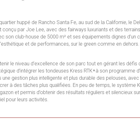
uartier huppé de Rancho Santa Fe, au sud de la Californie, le D
conçu par Joe Lee, avec des fairways luxuriants et des terrai
ec son club-house de 5000 m² et ses équipements dignes d’un co
’esthétique et de performances, sur le green comme en dehors.
tenir le niveau d’excellence de son parc tout en gérant les défis 
atégique d’intégrer les tondeuses Kress RTK
à son programme d’e
n
s une gestion plus intelligente et plus durable des pelouses, av
rer à des tâches plus qualifiées. En peu de temps, le système K
 gazon et permis d’obtenir des résultats réguliers et silencieux s
el pour leurs activités.