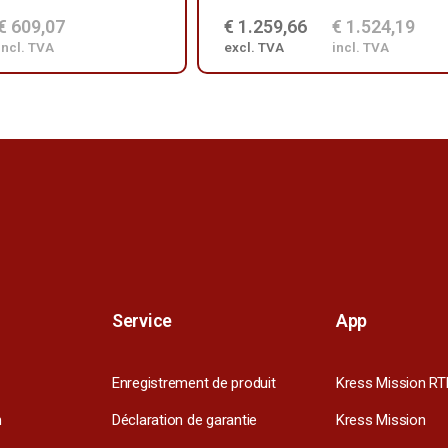
€ 609,07
€ 1.259,66
€ 1.524,19
incl. TVA
excl. TVA
incl. TVA
Service
App
Enregistrement de produit
Kress Mission RT
m
Déclaration de garantie
Kress Mission