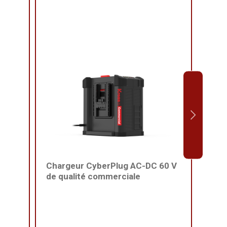
Chargeur CyberPlug AC-DC 60 V
Harn
de qualité commerciale
qual