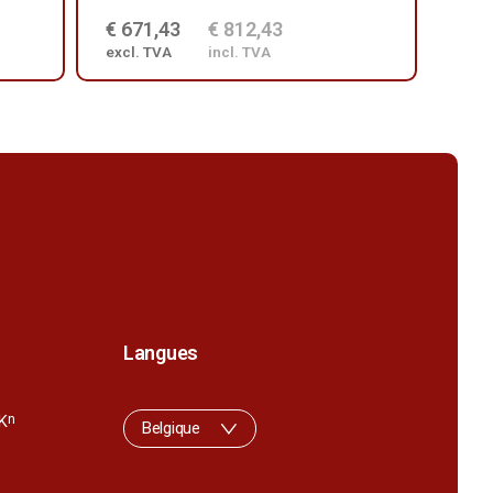
€ 671,43
€ 812,43
€ 2
excl. TVA
incl. TVA
excl
Langues
K
n
Belgique