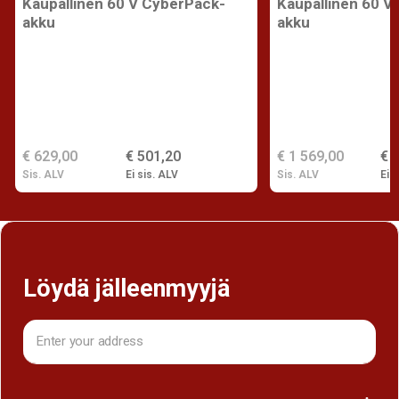
Kaupallinen 60 V CyberPack-
Kaupallinen 60 V
akku
akku
€ 629,00
€ 501,20
€ 1 569,00
€ 
Sis. ALV
Ei sis. ALV
Sis. ALV
Ei s
Löydä jälleenmyyjä