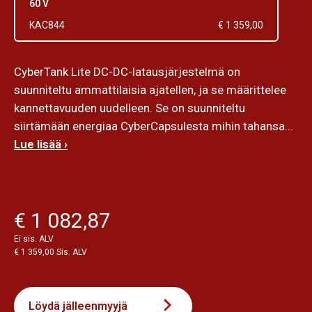
60 V
KAC844
€ 1 359,00
CyberTank Lite DC-DC-latausjärjestelmä on
suunniteltu ammattilaisia ajatellen, ja se määrittelee
kannettavuuden uudelleen. Se on suunniteltu
siirtämään energiaa CyberCapsulesta mihin tahansa...
Lue lisää ›
€ 1 082,87
Ei sis. ALV
€ 1 359,00 Sis. ALV
Löydä jälleenmyyjä