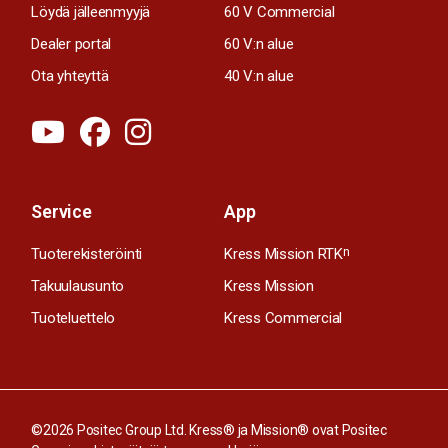
Löydä jälleenmyyjä
60 V Commercial
Dealer portal
60 V:n alue
Ota yhteyttä
40 V:n alue
Service
App
Tuoterekisteröinti
Kress Mission RTK
n
Takuulausunto
Kress Mission
Tuoteluettelo
Kress Commercial
©2026 Positec Group Ltd. Kress® ja Mission® ovat Positec