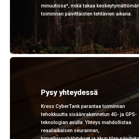
minuutissa*, mikä takaa keskeytymättömä
toiminnan päivittäisten tehtävien aikana.
Pysy yhteydessä
Kress CyberTank parantaa toiminnan
tehokkuutta sisäänrakennetun 4G- ja GPS-
teknologian avulla. Yhteys mahdollistaa
reaaliaikaisen seurannan,
turvallisuushälytykset ja akun tilan päivityk