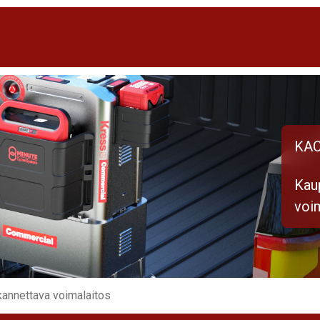
KAC
Kau
voi
kannettava voimalaitos