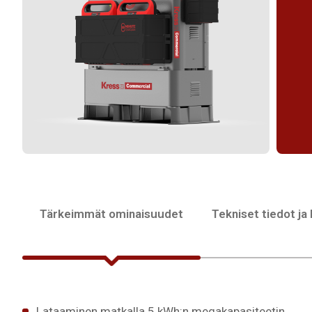
Tärkeimmät ominaisuudet
Tekniset tiedot ja
Lataaminen matkalla 5 kWh:n megakapasiteetin