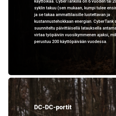
käyttöikää. CyberTankilla on 6 vuoden tai 2
syklin takuu (sen mukaan, kumpi tulee ensi
ja se takaa ammattilaisille luotettavan ja
kustannustehokkaan energian. CyberTank 
suunniteltu päivittäisellä latauksella antam
virtaa työpäiviin vuosikymmenen ajaksi, mi
perustuu 200 käyttöpäivään vuodessa.
DC-DC-portit