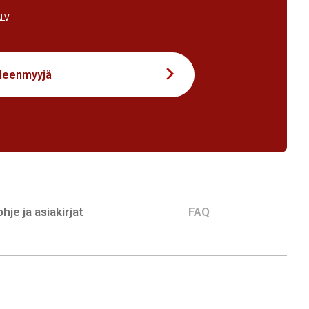
ALV
lleenmyyjä
hje ja asiakirjat
FAQ