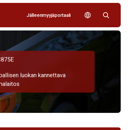
Jälleenmyyjäportaali
875E
pallisen luokan kannettava
malaitos