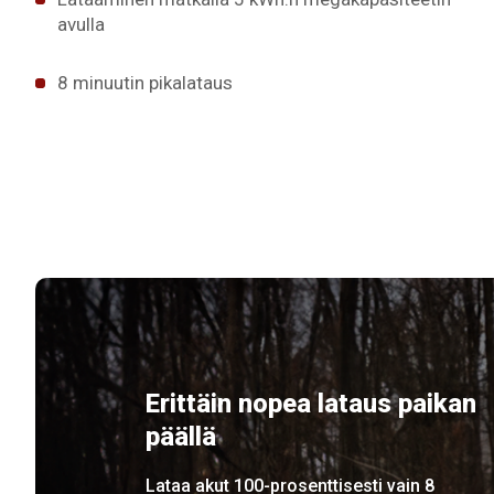
avulla
8 minuutin pikalataus
Erittäin nopea lataus paikan
päällä
Lataa akut 100-prosenttisesti vain 8