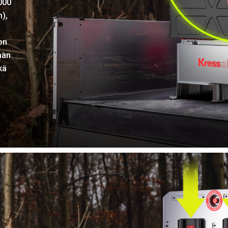
000
n),
on
aan
kä