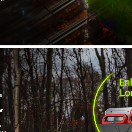
u
en
a