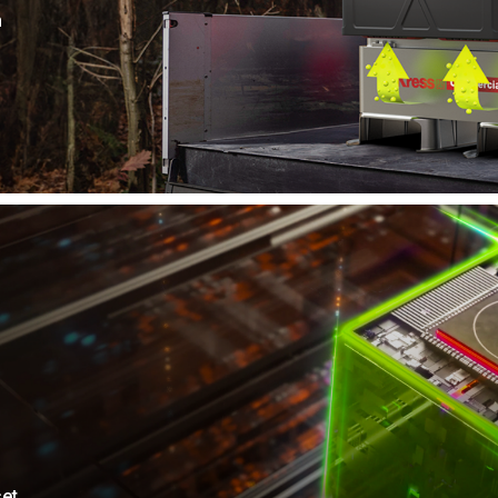
n
set