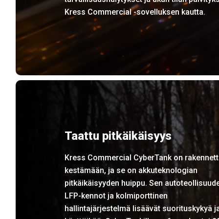
Kress Commercial -sovelluksen kautta.
Taattu pitkäikäisyys
Kress Commercial CyberTank on rakennett
kestämään, ja se on akkuteknologian
pitkäikäisyyden huippu. Sen autoteollisuud
LFP-kennot ja kolmiporttinen
hallintajärjestelmä lisäävät suorituskykyä j