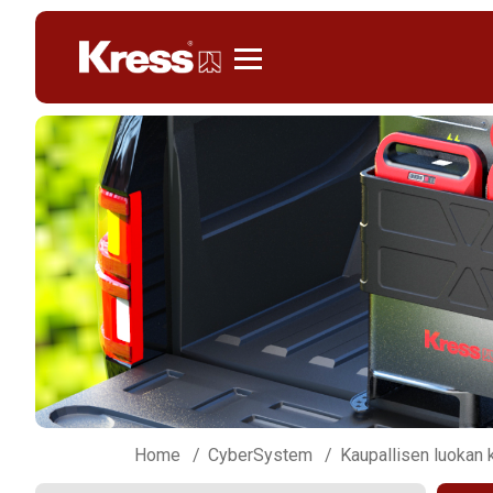
Kress
Home
CyberSystem
Kaupallisen luokan 