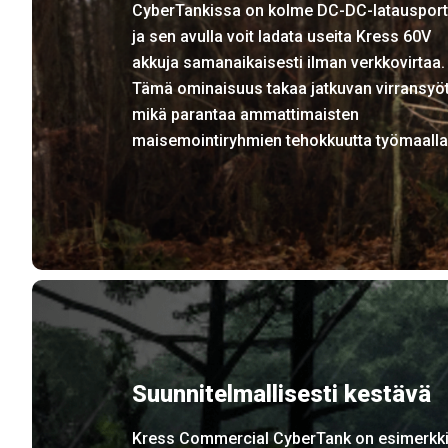
CyberTankissa on kolme DC-DC-latausportt
ja sen avulla voit ladata useita Kress 60V
akkuja samanaikaisesti ilman verkkovirtaa.
Tämä ominaisuus takaa jatkuvan virransyö
mikä parantaa ammattimaisten
maisemointiryhmien tehokkuutta työmaalla
Suunnitelmallisesti kestävä
Kress Commercial CyberTank on esimerkk