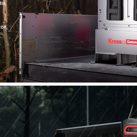
ia,
tön,
.
i