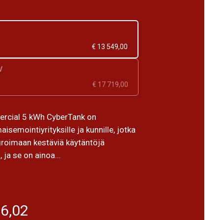
€ 13 549,00
V
€ 17 719,00
rcial 5 kWh CyberTank on
aisemointiyrityksille ja kunnille, jotka
egroimaan kestäviä käytäntöjä
 ja se on ainoa...
96,02