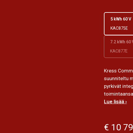
5 kWh 60 V
KAC875E
7.2 kWh 60 
KAC877E
Kress Comme
suunniteltu m
pyrkivät int
toimintaansa,
Lue lisää ›
€ 10 7