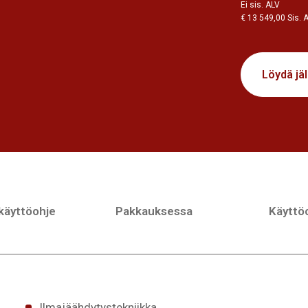
Ei sis. ALV
€ 13 549,00 Sis. 
Löydä jä
 käyttöohje
Pakkauksessa
Käyttöo
Ilmajäähdytystekniikka