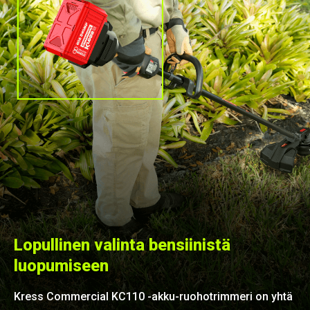
Lopullinen valinta bensiinistä
luopumiseen
Kress Commercial KC110 -akku-ruohotrimmeri on yhtä