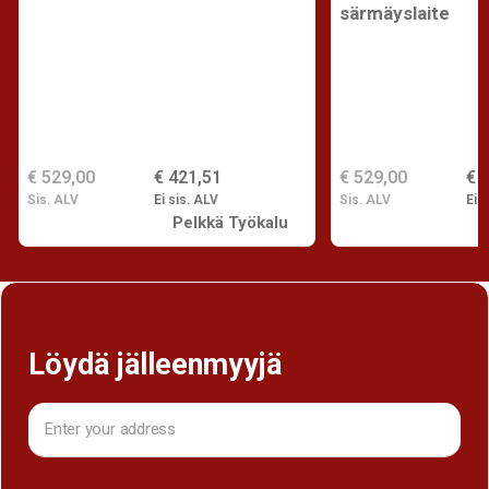
särmäyslaite
€ 529,00
€ 421,51
€ 529,00
€ 
Sis. ALV
Ei sis. ALV
Sis. ALV
Ei s
Pelkkä Työkalu
Löydä jälleenmyyjä