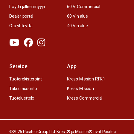
Löydä jälleenmyyjä
60 V Commercial
Dealer portal
60 V:n alue
Ota yhteyttä
40 V:n alue
Service
App
Tuoterekisteröinti
Kress Mission RTK
n
Takuulausunto
Kress Mission
Tuoteluettelo
Kress Commercial
©2026 Positec Group Ltd. Kress® ja Mission® ovat Positec