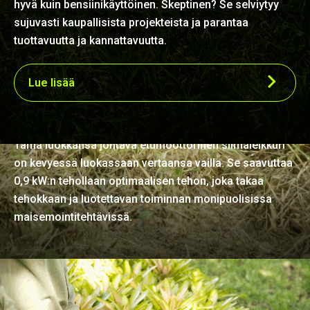
hyvä kuin bensiinikäyttöinen. Skeptinen? Se selviytyy
sujuvasti kaupallisista projekteista ja parantaa
tuottavuutta ja kannattavuutta.
Lue lisää
Verraton keveys ja teho
Tämä luokkansa johtava etumoottorinen siimaleikkuri
on kevyessä luokassaan vertaansa vailla. Se saavuttaa
0,9 kW:n tehollaan optimaalisen tehon, joka takaa
tehokkaan ja luotettavan toiminnan monipuolisissa
maisemointitehtävissä.