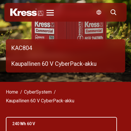
Kress
KAC804
Kaupallinen 60 V CyberPack-akku
Home
CyberSystem
Kaupallinen 60 V CyberPack-akku
240 Wh 60 V