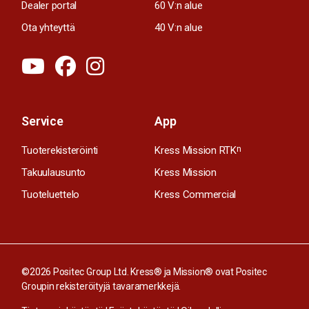
Dealer portal
60 V:n alue
Ota yhteyttä
40 V:n alue
Service
App
Tuoterekisteröinti
Kress Mission RTK
n
Takuulausunto
Kress Mission
Tuoteluettelo
Kress Commercial
©2026 Positec Group Ltd. Kress® ja Mission® ovat Positec
Groupin rekisteröityjä tavaramerkkejä.