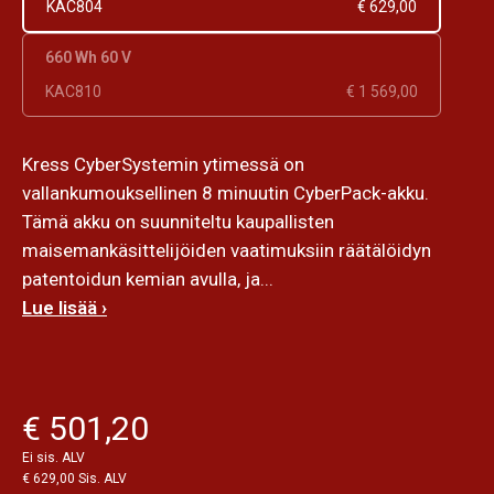
KAC804
€ 629,00
660 Wh 60 V
KAC810
€ 1 569,00
Kress CyberSystemin ytimessä on
vallankumouksellinen 8 minuutin CyberPack-akku.
Tämä akku on suunniteltu kaupallisten
maisemankäsittelijöiden vaatimuksiin räätälöidyn
patentoidun kemian avulla, ja...
Lue lisää ›
€ 501,20
Ei sis. ALV
€ 629,00 Sis. ALV