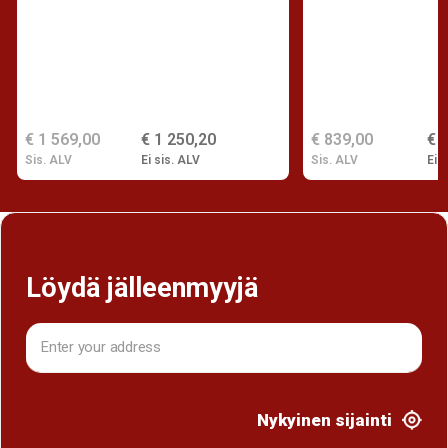
€ 1 569,00
€ 1 250,20
€ 839,00
€ 
Sis. ALV
Ei sis. ALV
Sis. ALV
Ei s
Löydä jälleenmyyjä
Nykyinen sijainti